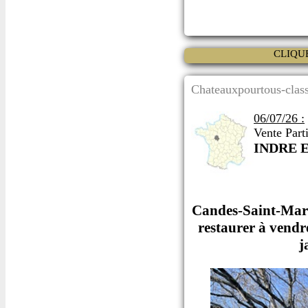
CLIQU
Chateauxpourtous-class
06/07/26 :
Vente Parti
INDRE 
Candes-Saint-Marti
restaurer à vendr
j